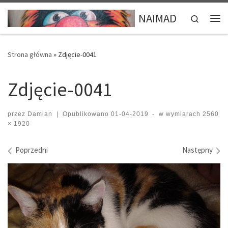
Przejdź do treści
NAIMAD
Search
Me
Strona główna
»
Zdjęcie-0041
Zdjęcie-0041
przez
Damian
|
Opublikowano
01-04-2019
-
w wymiarach
2560
× 1920
Nawigacja po obrazach
Poprzedni
Następny