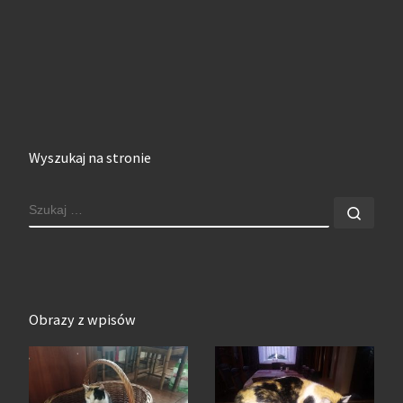
Wyszukaj na stronie
SZUKAJ
Szuk
Obrazy z wpisów