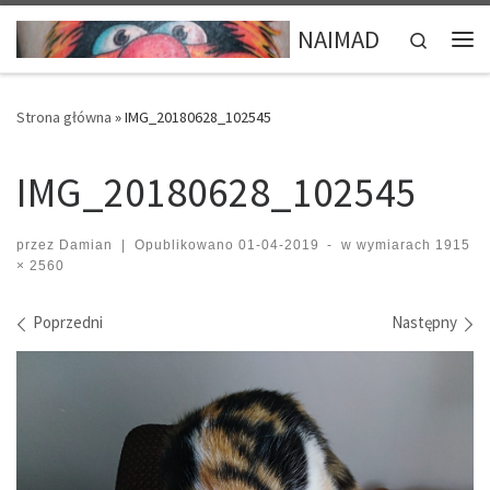
Przejdź do treści
NAIMAD
Search
Me
Strona główna
»
IMG_20180628_102545
IMG_20180628_102545
przez
Damian
|
Opublikowano
01-04-2019
-
w wymiarach
1915
× 2560
Nawigacja po obrazach
Poprzedni
Następny