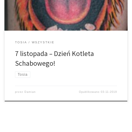
lubię ekstrawagancko wyglądać.
TOSIA
WSZYSTKIE
7 listopada – Dzień Kotleta
Schabowego!
Tosia
przez
Damian
Opublikowano
03-11-2019