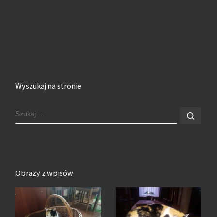
Wyszukaj na stronie
SZUKAJ
Szuk
Obrazy z wpisów