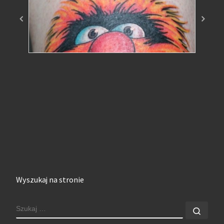
Wyszukaj na stronie
SZUKAJ
Szuk