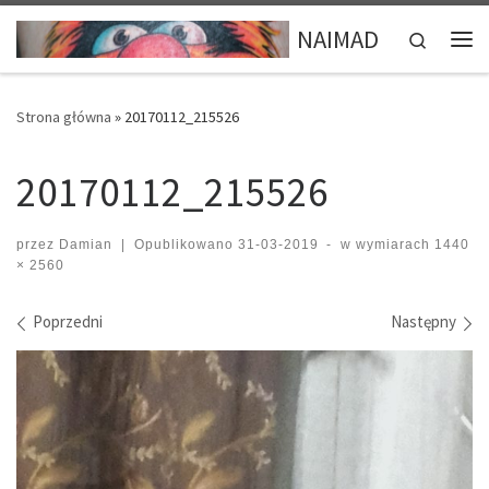
Przejdź do treści
NAIMAD
Search
Me
Strona główna
»
20170112_215526
20170112_215526
przez
Damian
|
Opublikowano
31-03-2019
-
w wymiarach
1440
× 2560
Nawigacja po obrazach
Poprzedni
Następny