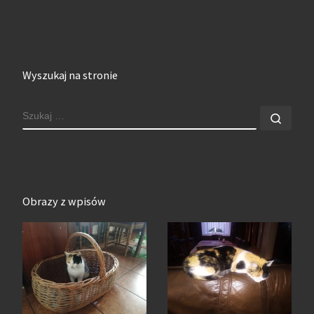
Wyszukaj na stronie
SZUKAJ
Szuk
Obrazy z wpisów