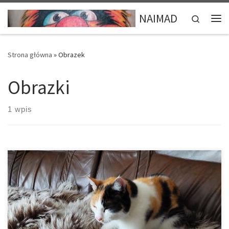
Przejdź do treści
NAIMAD
Search
Me
Strona główna
»
Obrazek
Obrazki
1 wpis
Solidaryzując się z rybakami…