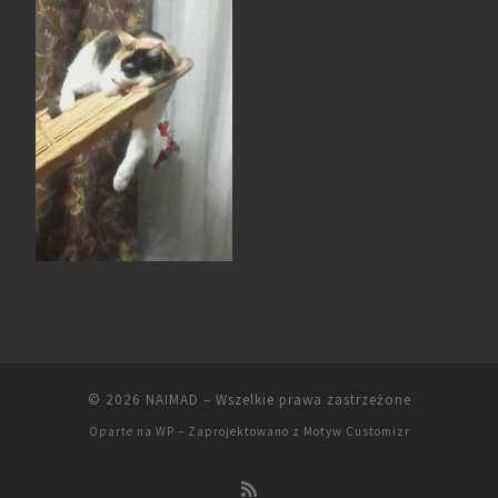
© 2026
NAIMAD
– Wszelkie prawa zastrzeżone
Oparte na
WP
– Zaprojektowano z
Motyw Customizr