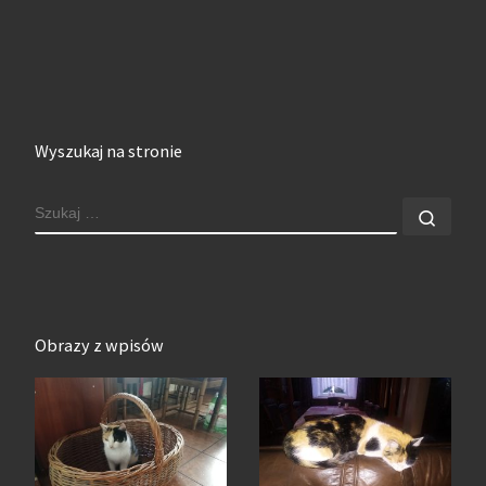
Wyszukaj na stronie
SZUKAJ
Szuk
Obrazy z wpisów