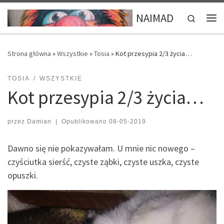
Przejdź do treści
NAIMAD
Search
Me
Strona główna
»
Wszystkie
»
Tosia
»
Kot przesypia 2/3 życia…
TOSIA
WSZYSTKIE
Kot przesypia 2/3 życia…
przez
Damian
|
Opublikowano
08-05-2019
Dawno się nie pokazywałam. U mnie nic nowego –
czyściutka sierść, czyste ząbki, czyste uszka, czyste
opuszki.