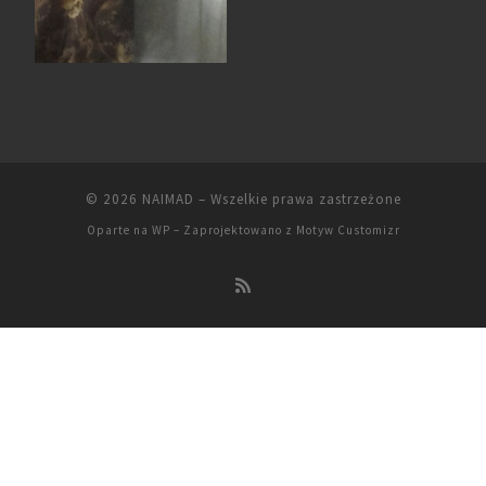
© 2026
NAIMAD
– Wszelkie prawa zastrzeżone
Oparte na
WP
– Zaprojektowano z
Motyw Customizr